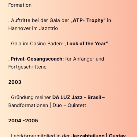
Formation
. Auftritte bei der Gala der
„ATP- Trophy“
in
Hannover im Jazztrio
. Gala im Casino Baden:
„Look of the Year“
. Privat-Gesangscoach:
für Anfänger und
Fortgeschrittene
2003
. Gründung meiner
DA LUZ Jazz – Brasil –
Bandformationen | Duo – Quintett
2004 -2005
. Lehrkörpermitglied in der
Jazzabteilung | Gustav