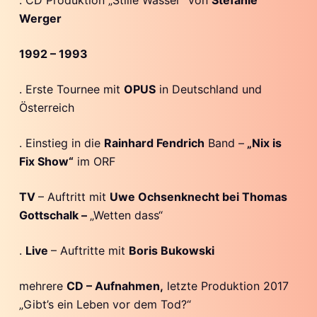
. CD Produktion „Stille Wasser“ von
Stefanie
Werger
1992 – 1993
. Erste Tournee mit
OPUS
in Deutschland und
Österreich
. Einstieg in die
Rainhard Fendrich
Band –
„Nix is
Fix Show“
im ORF
TV
– Auftritt mit
Uwe Ochsenknecht bei Thomas
Gottschalk –
„Wetten dass“
.
Live
– Auftritte mit
Boris Bukowski
mehrere
CD – Aufnahmen,
letzte Produktion 2017
„Gibt’s ein Leben vor dem Tod?“