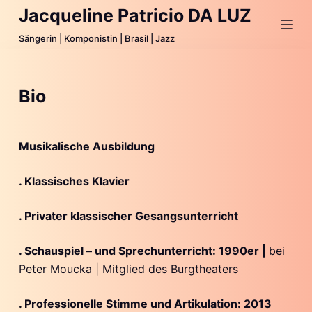
Jacqueline Patricio DA LUZ
Z
u
Sängerin | Komponistin | Brasil | Jazz
m
I
n
Bio
h
a
l
Musikalische Ausbildung
t
s
. Klassisches Klavier
p
r
. Privater klassischer Gesangsunterricht
i
. Schauspiel – und Sprechunterricht: 1990er |
bei
n
Peter Moucka | Mitglied des Burgtheaters
g
e
. Professionelle Stimme und Artikulation: 2013
n